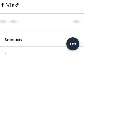
Comentários
Escreva um comentário
FUNERÁRIA MORGADO - MPM AGÊNCIA
FUNERÁRIA
Avenida Francisco Sá Carneiro
14 3600-180
Castro Daire CASTRO DAIRE Portugal
232107358
(chamada para rede fixa nacional)