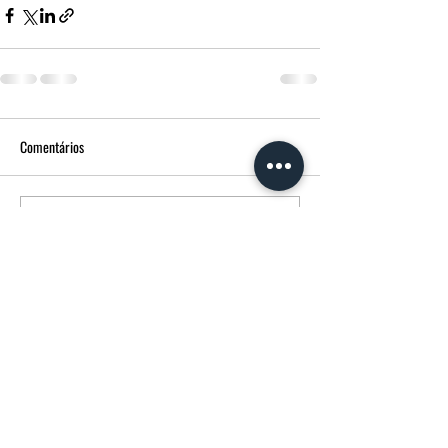
Comentários
Escreva um comentário
FUNERÁRIA MORGADO - MPM AGÊNCIA
FUNERÁRIA
Avenida Francisco Sá Carneiro
14 3600-180
Castro Daire CASTRO DAIRE Portugal
232107358
(chamada para rede fixa nacional)