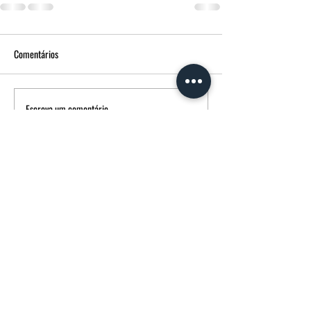
Comentários
Escreva um comentário
FUNERÁRIA MORGADO - MPM AGÊNCIA
FUNERÁRIA
Avenida Francisco Sá Carneiro
14 3600-180
Castro Daire CASTRO DAIRE Portugal
232107358
(chamada para rede fixa nacional)
914739137
(chamada para rede móvel nacional)
FUNERARIAMORGADO@SAPO.PT