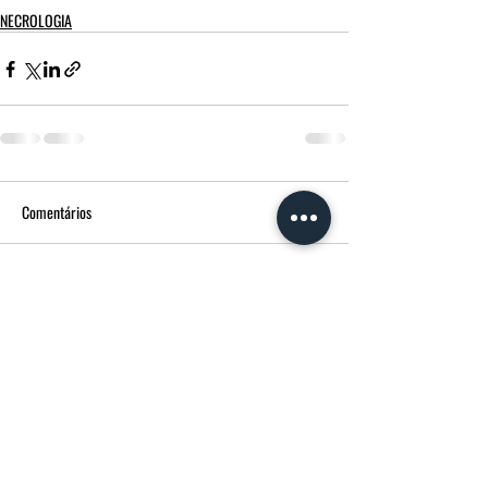
NECROLOGIA
Comentários
Escreva um comentário
FUNERÁRIA MORGADO - MPM AGÊNCIA
FUNERÁRIA
Avenida Francisco Sá Carneiro
14 3600-180