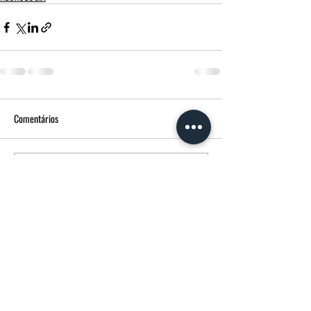
Comentários
Escreva um comentário
FUNERÁRIA MORGADO - MPM AGÊNCIA
FUNERÁRIA
Avenida Francisco Sá Carneiro
14 3600-180
Castro Daire CASTRO DAIRE Portugal