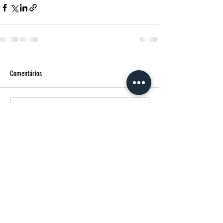
Comentários
Escreva um comentário
FUNERÁRIA MORGADO - MPM AGÊNCIA
FUNERÁRIA
Avenida Francisco Sá Carneiro
14 3600-180
Castro Daire CASTRO DAIRE Portugal
232107358
(chamada para rede fixa nacional)