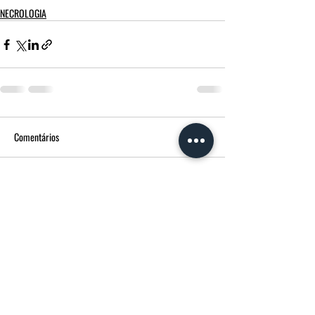
NECROLOGIA
Comentários
Escreva um comentário
FUNERÁRIA MORGADO - MPM AGÊNCIA
FUNERÁRIA
Avenida Francisco Sá Carneiro
14 3600-180