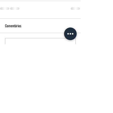
Comentários
Escreva um comentário
FUNERÁRIA MORGADO - MPM AGÊNCIA
FUNERÁRIA
Avenida Francisco Sá Carneiro
14 3600-180
Castro Daire CASTRO DAIRE Portugal
232107358
(chamada para rede fixa nacional)
914739137
(chamada para rede móvel nacional)
FUNERARIAMORGADO@SAPO.PT