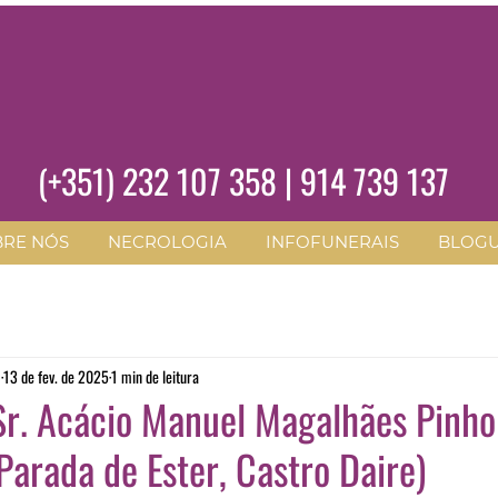
(+351)
232 107 358
|
914 739 137
BRE NÓS
NECROLOGIA
INFOFUNERAIS
BLOG
O
13 de fev. de 2025
1 min de leitura
r. Acácio Manuel Magalhães Pinh
 Parada de Ester, Castro Daire)