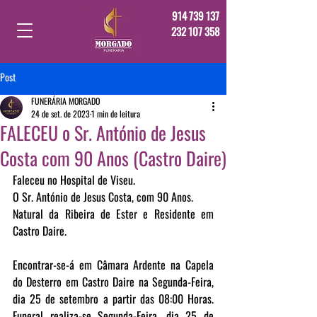
914 739 137
232 107 358
Post
FUNERÁRIA MORGADO
24 de set. de 2023
1 min de leitura
FALECEU o Sr. António de Jesus
Costa com 90 Anos (Castro Daire)
Faleceu no Hospital de Viseu.
O Sr. António de Jesus Costa, com 90 Anos.
Natural da Ribeira de Ester e Residente em 
Castro Daire.
Encontrar-se-á em Câmara Ardente na Capela 
do Desterro em Castro Daire na Segunda-Feira, 
dia 25 de setembro a partir das 08:00 Horas. 
Funeral realiza-se Segunda-Feira, dia 25 de 