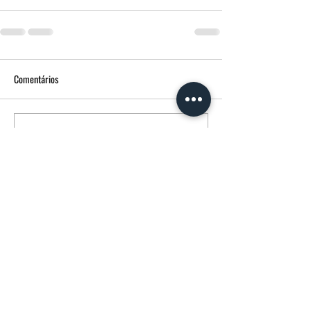
Comentários
Escreva um comentário
FUNERÁRIA MORGADO - MPM AGÊNCIA
FUNERÁRIA
Avenida Francisco Sá Carneiro
14 3600-180
Castro Daire CASTRO DAIRE Portugal
232107358
(chamada para rede fixa nacional)
914739137
(chamada para rede móvel nacional)
FUNERARIAMORGADO@SAPO.PT