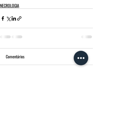
NECROLOGIA
Comentários
Escreva um comentário
FUNERÁRIA MORGADO - MPM AGÊNCIA
FUNERÁRIA
Avenida Francisco Sá Carneiro
14 3600-180