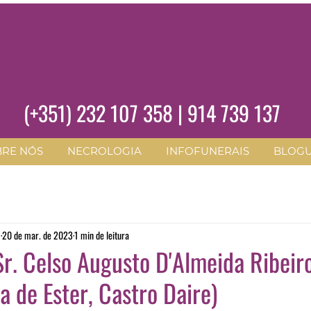
(+351)
232 107 358
|
914 739 137
BRE NÓS
NECROLOGIA
INFOFUNERAIS
BLOG
O
20 de mar. de 2023
1 min de leitura
r. Celso Augusto D'Almeida Ribeir
a de Ester, Castro Daire)