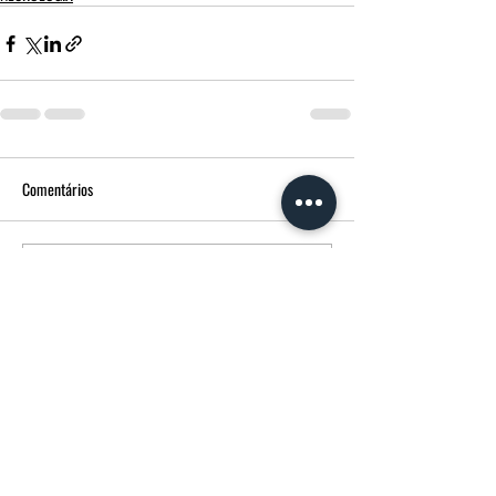
Comentários
Escreva um comentário
FUNERÁRIA MORGADO - MPM AGÊNCIA
FUNERÁRIA
Avenida Francisco Sá Carneiro
14 3600-180
Castro Daire CASTRO DAIRE Portugal