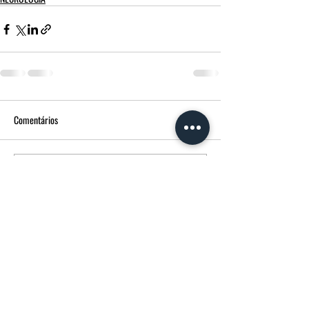
Comentários
Escreva um comentário
FUNERÁRIA MORGADO - MPM AGÊNCIA
FUNERÁRIA
Avenida Francisco Sá Carneiro
14 3600-180
Castro Daire CASTRO DAIRE Portugal