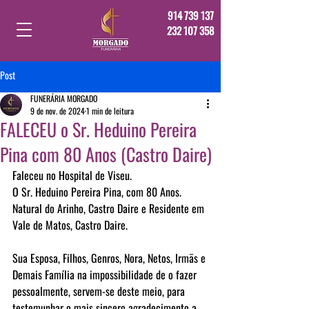
914 739 137
232 107 358
Post
FUNERÁRIA MORGADO
9 de nov. de 2024
1 min de leitura
FALECEU o Sr. Heduino Pereira
Pina com 80 Anos (Castro Daire)
Faleceu no Hospital de Viseu.
O Sr. Heduino Pereira Pina, com 80 Anos.
Natural do Arinho, Castro Daire e Residente em 
Vale de Matos, Castro Daire.
Sua Esposa, Filhos, Genros, Nora, Netos, Irmãs e 
Demais Família na impossibilidade de o fazer 
pessoalmente, servem-se deste meio, para 
testemunhar o mais sincero agradecimento a 