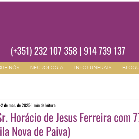
(+351)
232 107 358
|
914 739 137
BRE NÓS
NECROLOGIA
INFOFUNERAIS
BLOG
O
2 de mar. de 2025
1 min de leitura
r. Horácio de Jesus Ferreira com 7
ila Nova de Paiva)