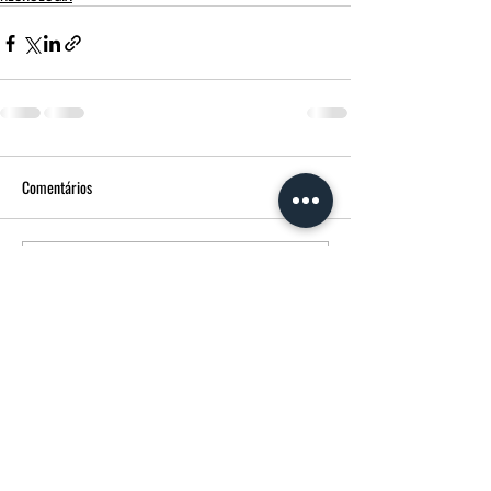
Comentários
Escreva um comentário
FUNERÁRIA MORGADO - MPM AGÊNCIA
FUNERÁRIA
Avenida Francisco Sá Carneiro
14 3600-180
Castro Daire CASTRO DAIRE Portugal