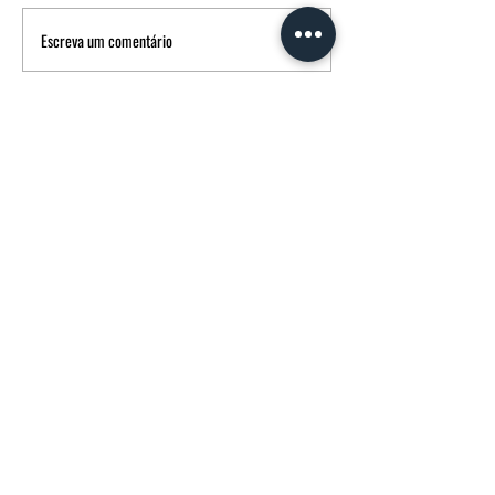
Escreva um comentário
FUNERÁRIA MORGADO - MPM AGÊNCIA
FUNERÁRIA
Avenida Francisco Sá Carneiro
14 3600-180
Castro Daire CASTRO DAIRE Portugal
232107358
(chamada para rede fixa nacional)
914739137
(chamada para rede móvel nacional)
FUNERARIAMORGADO@SAPO.PT